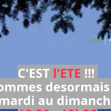
Accueil
À
C'EST
l'ETE
!!!
ommes desormais 
mardi au dimanch