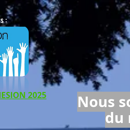
s :
ESION 2025
Nous s
du 