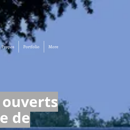
 Propos
Portfolio
More
ouverts
e de