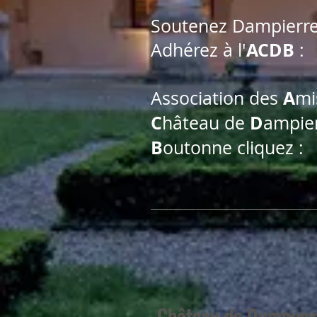
Soutenez Dampierre
ACDB
Adhérez à l'
:
A
Association des
mi
C
D
hâteau de
ampier
B
outonne cliquez :
Château de Dampierr