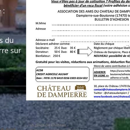
 :
s du
re sur
10, place du Château
e sur