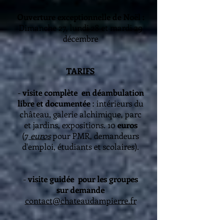
Ouverture exceptionnelle de Noël :
Dimanche 27, lundi 28 et mardi 29
décembre
TARIFS
-
visite complète en déambulation
libre et documentée
: intérieurs du
château, galerie alchimique, parc
et jardins, expositions. 10
euros
(7
euros
pour PMR, demandeurs
d'emploi, étudiants et scolaires).
-
visite guidée pour les groupes
sur demande
contact@chateaudampierre.fr