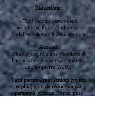
Réductions
:
- Tarif réduit : personnes à
mobilité réduite– étudiants et
scolaires – demandeurs d'emplois
Gratuité
:
Enfants jusqu’à 4 ans, membres de
l’association des amis du château
de Dampierre (ACDB)
Tarif partenaire et seniors (70 ans
et plua) : -1 € de réduction par
personne
(gîtes de France, pass
val’idee).