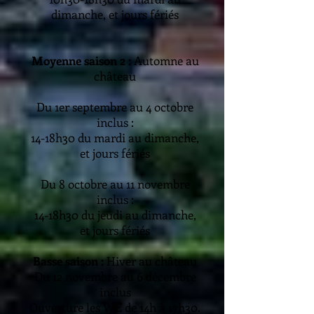
dimanche, et jours
fériés
Moyenne saison 2 :
Automne au
château
Du 1er septembre
au 4 octobre
inclus :
14-18h30 du mardi au dimanche,
et jours fériés
Du 8 octobre au 11 novembre
inclus :
14-18h30 du jeudi au dimanche,
et jours fériés
Basse saison :
Hiver au château
Du 12 novembre au 6 décembre
inclus
Ouverture les WE de 14h à 17h30.