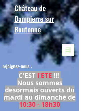
Château de
Dampierre sur
Boutonne
rejoignez-nous :
C'EST
l'ETE
!!!
Nous sommes
desormais ouverts du
mardi au dimanche de
10:30 - 18h30