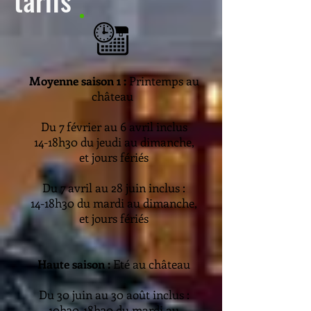
tarifs
Moyenne saison 1 :
Printemps au
château
Du 7 février
au 6 avril inclus
14-18h30 du jeudi au dimanche,
et jours fériés
Du 7 avril au 28 juin inclus :
14-18h30 du mardi au dimanche,
et jours fériés
Haute saison :
Eté au château
Du 30 juin au
30 août inclus :
10h30-18h30 du mardi au