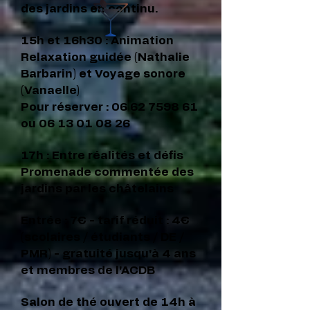
des jardins en continu.
15h et 16h30 : Animation
Relaxation guidée (Nathalie
Barbarin) et Voyage sonore
(Vanaelle)
Pour réserver :
06 62 7598 61
ou
06 13 01 08 26
17h : Entre réalités et défis
Promenade commentée des
jardins par les châtelains
Entrée : 7€ - tarif réduit : 4€
(scolaires / étudiants / DE /
PMR) - gratuité jusqu'à 4 ans
et membres de l'ACDB
Salon de thé ouvert de 14h à