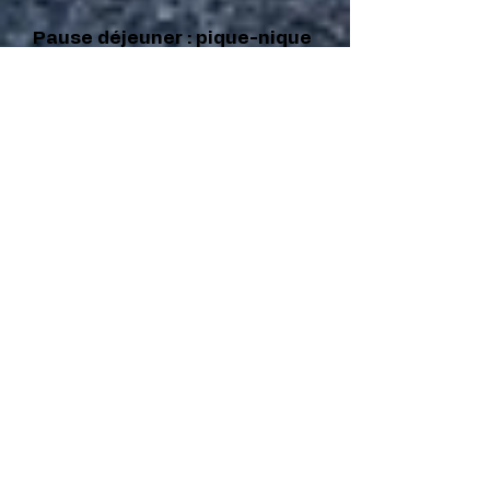
Pause déjeuner : pique-nique
possible dans le parc du
château.
Thibault et sa "Petite
Epicerie" seront à votre
écoute si besoin (Place du
Château).
Buvette en continu.
Brocante du livre organisée
par les Amis du Château.
14h30 et 16h30 : "Poésie au
Jardin"
Moments poétiques et
interactifs proposés par la
comédienne Magalie Fabre