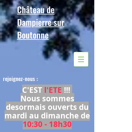
Château de
Dampierre sur
Boutonne
rejoignez-nous :
C'EST
l'ETE
!!!
Nous sommes
desormais ouverts du
mardi au dimanche de
10:30 - 18h30