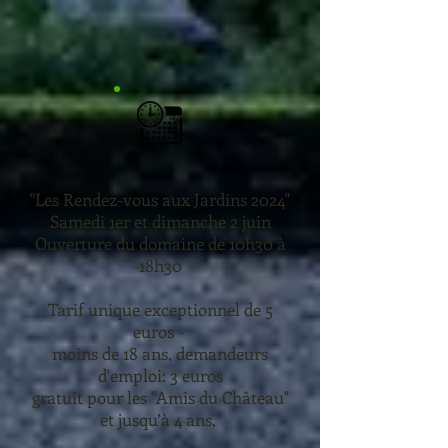
"Les Rendez-vous aux Jardins 2024"
Samedi 1er et dimanche 2 juin
Ouverture du domaine de 10h30 à
18h30
Tarif unique exceptionnel de 5
euros -
moins de 18 ans, demandeurs
d'emploi: 3 euros
gratuit pour les "Amis du Château"
et jusqu’à 4 ans,