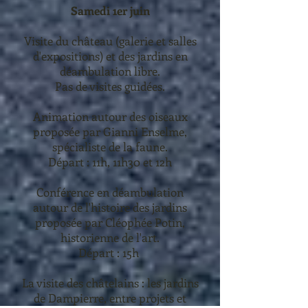
Samedi 1er juin
Visite du château (galerie et salles
d'expositions) et des jardins en
déambulation libre.
Pas de visites guidées.
Animation autour des oiseaux
proposée par Gianni Enselme,
spécialiste de la faune.
Départ : 11h, 11h30 et 12h
Conférence en déambulation
autour de l'histoire des jardins
proposée par Cléophée Potin,
historienne de l'art.
Départ : 15h
La visite des châtelains : les jardins
de Dampierre, entre projets et