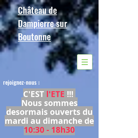
Château de
Dampierre sur
Boutonne
rejoignez-nous :
C'EST
l'ETE
!!!
Nous sommes
desormais ouverts du
mardi au dimanche de
10:30 - 18h30